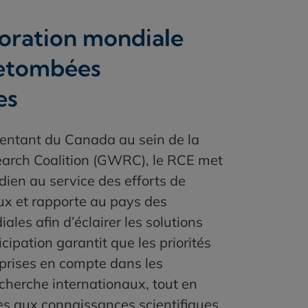
Prix de leadership du RCE
oration mondiale
Global Water Research Coalition
retombées
es
sentant du Canada au sein de la
arch Coalition (GWRC), le RCE met
dien au service des efforts de
x et rapporte au pays des
les afin d’éclairer les solutions
icipation garantit que les priorités
prises en compte dans les
herche internationaux, tout en
s aux connaissances scientifiques