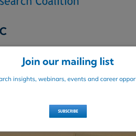
RC
2 organismes de recherche nationaux qui s’atta
Join our mailing list
eau — de l’approvisionnement en eau jusqu’aux ea
 En mettant en commun leurs connaissances, les
èmes complexes et communs dans le secteur de l’e
earch insights, webinars, events and career opport
ielles
SUBSCRIBE