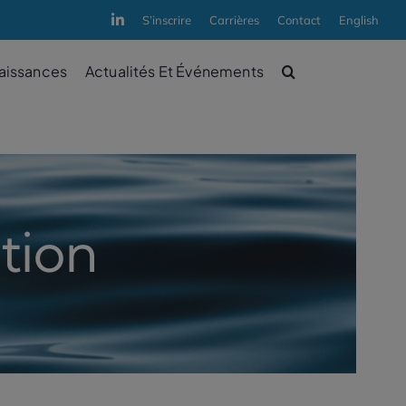
S’inscrire
Carrières
Contact
English
aissances
Actualités Et Événements
tion
Comité consultatif autochtone sur
la gestion de l’eau