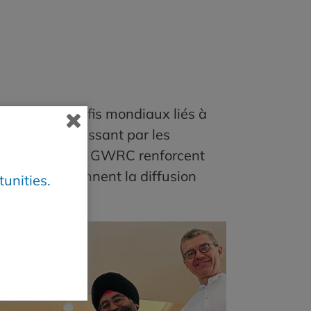
quent aux défis mondiaux liés à
ux usées en passant par les
 membres de la GWRC renforcent
au et soutiennent la diffusion
unities.