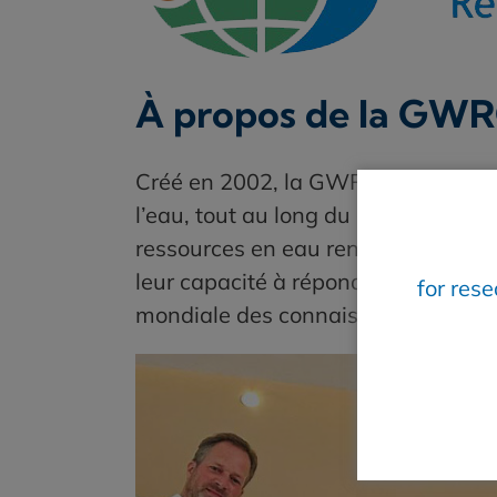
À propos de la GW
Créé en 2002, la GWRC rassemble 1
l’eau, tout au long du cycle de l’
ressources en eau renouvelables.
leur capacité à répondre aux probl
for res
mondiale des connaissances essent