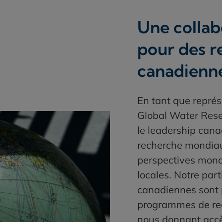
Une collab
pour des 
canadienn
En tant que repré
Global Water Rese
le leadership cana
recherche mondiau
perspectives mondia
locales. Notre part
canadiennes sont 
programmes de rec
nous donnant accè