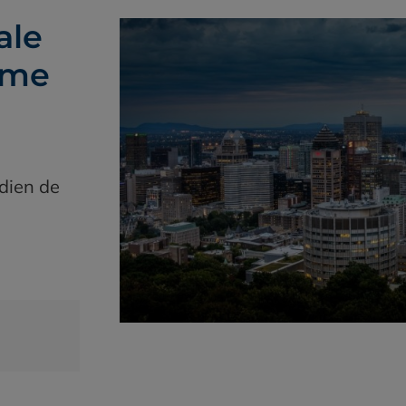
ale
mme
adien de