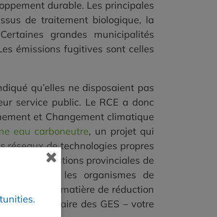
eloppement durable. Les principales
ssus de traitement biologique, la
 Certaines grandes municipalités
es émissions fugitives sont celles
diqué qu’elles ne disposaient pas
leur service public. Le RCE a donc
nnement et Changement climatique
une eau carboneutre
, un projet qui
es réseaux de technologies propres
CE, les associations provinciales de
ics d’énergie, les organismes de
 approches en matière de réduction
unities.
liser un inventaire des GES – votre