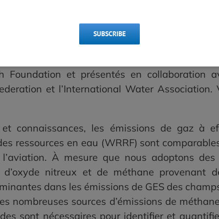
lisé un ?
 émissions de processus
SUBSCRIBE
 de processus ont été présentés entre juillet e
 par l’U.S. Water Alliance et le Réseau canadie
h Foundation et présentés en collaboration 
ederation et l’International Water Association
 et connaissances, les émissions de gaz à ef
 des ressources en eau (WRRF) sont comparables
 l’aviation. À mesure que nous adoptons des 
s d’oxyde nitreux et de méthane provenant de
minantes dans les émissions de GES des champs d
 des nombreuses sources d’émissions de méthane
es sont nécessaires pour identifier et quantifi