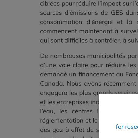
ciblées pour réduire l’impact sur 
sources d’émissions de GES dans 
consommation d’énergie et la ma
commencent maintenant à surveille
qui sont difficiles à contrôler, à sui
De nombreuses municipalités part
d’une voie claire pour réduire le
demandé un financement au Fonds
Canada. Nous avons récemment 
engagera les plus grands services
et les entreprises individuelles, l
l’eau, les centres internationa
réglementation et le monde univer
for res
des gaz à effet de serre. La premi