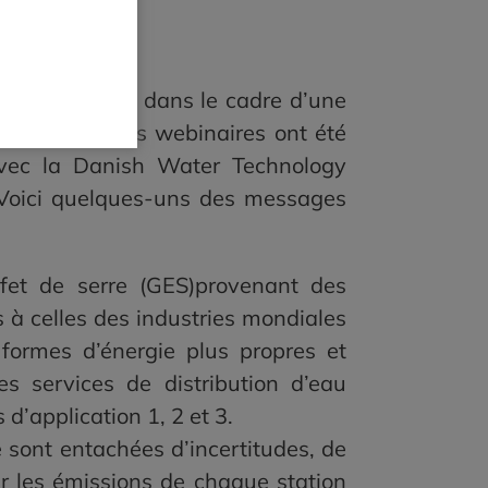
t octobre 2024, dans le cadre d’une
n de l’eau. Les webinaires ont été
avec la Danish Water Technology
. Voici quelques-uns des messages
fet de serre (GES)provenant des
 à celles des industries mondiales
formes d’énergie plus propres et
s services de distribution d’eau
’application 1, 2 et 3.
 sont entachées d’incertitudes, de
er les émissions de chaque station