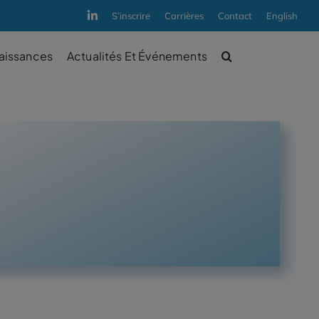
S’inscrire
Carrières
Contact
English
aissances
Actualités Et Événements