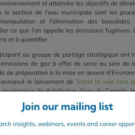
l’environnement et atteindre les objectifs de dév
le secteur de l’eau municipale sont les proce
nipulation et l’élimination des biosolides.
r ce que l’on appelle les émissions fugitives. L
vre et à quantifier.
icipant au groupe de partage stratégique ont in
s émissions de gaz à effet de serre au sein de 
 de préparation à la mise en œuvre d’Enviro
annoncé le lancement de
Tracer la voie vers 
 municipaux de distribution d’eau du Canada, l
es partenaires d’innovation du secteur privé du R
Join our mailing list
ux de recherche sur l’eau, les services publ
sitaire à partager leurs connaissances et leurs
earch insights, webinars, events and career opport
ère étape de la feuille de route consiste à réa