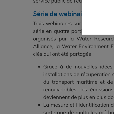
service public de l’eau en a-t-il réa
Série de webinaires sur les
Trois webinaires sur les émissions
série en quatre parties organisée
organisés par la Water Researc
Alliance, la Water Environment F
clés qui ont été partagés :
Grâce à de nouvelles idées
installations de récupération
du transport maritime et de
renouvelables, les émission
deviennent de plus en plus do
La mesure et l’identification
sorte que de multiples méthod