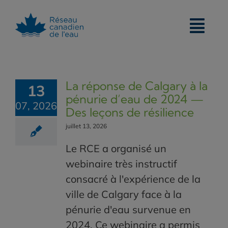
Skip
to
content
La réponse de Calgary à la
13
pénurie d’eau de 2024 —
07, 2026
Des leçons de résilience
juillet 13, 2026
Le RCE a organisé un
webinaire très instructif
consacré à l'expérience de la
ville de Calgary face à la
pénurie d'eau survenue en
2024. Ce webinaire a permis