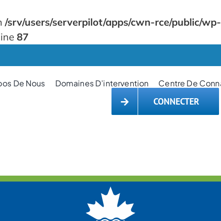
in
/srv/users/serverpilot/apps/cwn-rce/public/wp
line
87
pos De Nous
Domaines D’intervention
Centre De Conn
CONNECTER