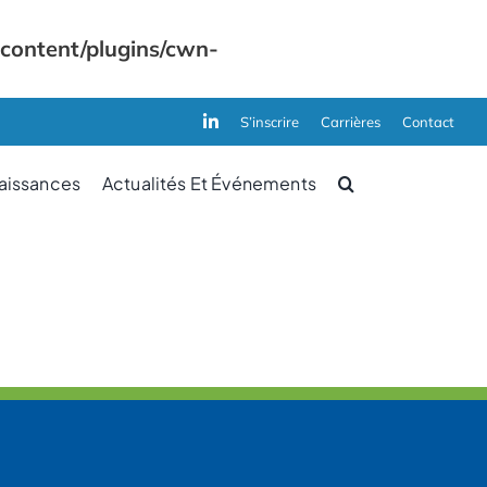
-content/plugins/cwn-
S’inscrire
Carrières
Contact
aissances
Actualités Et Événements