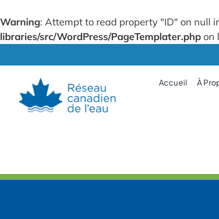
Warning
: Attempt to read property "ID" on null 
libraries/src/WordPress/PageTemplater.php
on 
Skip
to
content
Accueil
À Pro