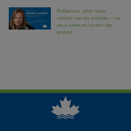
Réflexions : Jeter notre
solution par les toilettes – Les
eaux usées et l’avenir des
engrais